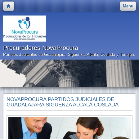
Menu
Procuradores NovaProcura
Partidos Judiciales de Guadalajara, Sigüenza, Alcalá, Coslada y Torrejón.
NOVAPROCURA PARTIDOS JUDICIALES DE
GUADALAJARA SIGÜENZA ALCALÁ COSLADA